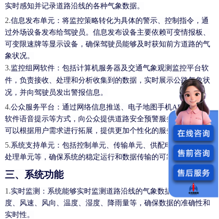
实时感知并记录道路沿线的各种气象数据。
2.
信息发布单元
：将监控策略转化为具体的警示、控制指令，通
过外场设备发布给驾驶员。信息发布设备主要依赖可变情报板、
可变限速牌等显示设备，确保驾驶员能够及时获知前方道路的气
象状况。
3.
监控组网软件
：包括计算机服务器及交通气象观测监控平台软
件，负责接收、处理和分析收集到的数据，实时展示公路气象状
况，并向驾驶员发出警报信息。
4.
公众服务平台
：通过网络信息推送、电子地图手机APP、导航
软件语音提示等方式，向公众提供道路安全预警服务。这一平台
可以根据用户需求进行拓展，提供更加个性化的服务。
5.
系统支持单元
：包括控制单元、传输单元、供配电单元、信息
处理单元等，确保系统的稳定运行和数据传输的可靠性。
三、系统功能
1.
实时监测
：系统能够实时监测道路沿线的气象数据，包括能见
度、风速、风向、温度、湿度、降雨量等，确保数据的准确性和
实时性。