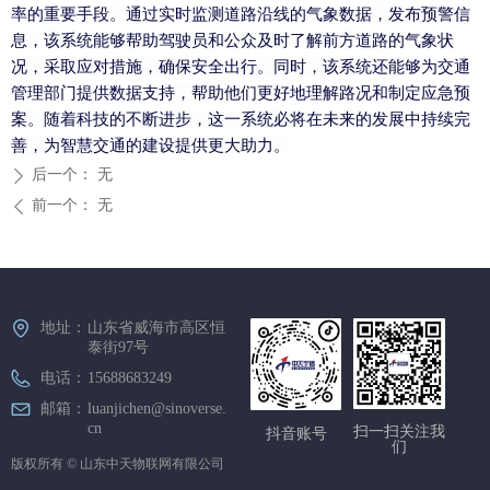
率的重要手段。通过实时监测道路沿线的气象数据，发布预警信
息，该系统能够帮助驾驶员和公众及时了解前方道路的气象状
况，采取应对措施，确保安全出行。同时，该系统还能够为交通
管理部门提供数据支持，帮助他们更好地理解路况和制定应急预
案。随着科技的不断进步，这一系统必将在未来的发展中持续完
善，为智慧交通的建设提供更大助力。
后一个：
无
ꄲ
前一个：
无
ꄴ
地址：
山东省威海市高区恒
泰街97号
电话：
15688683249
邮箱：
luanjichen@sinoverse.
cn
扫一扫关注我
抖音账号
们
版权所有 ©
山东中天物联网有限公司