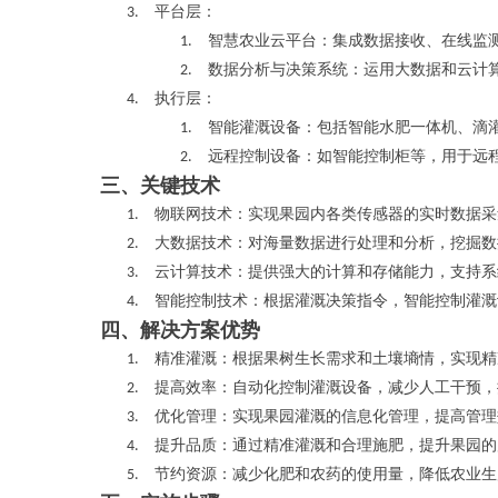
平台层
3.
：
智慧农业云平台
1.
：集成数据接收、在线监
数据分析与决策系统
2.
：运用大数据和云计
执行层
4.
：
智能灌溉设备
1.
：包括智能水肥一体机、滴
远程控制设备
2.
：如智能控制柜等，用于远
三、关键技术
物联网技术
1.
：实现果园内各类传感器的实时数据采
大数据技术
2.
：对海量数据进行处理和分析，挖掘数
云计算技术
3.
：提供强大的计算和存储能力，支持系
智能控制技术
4.
：根据灌溉决策指令，智能控制灌溉
四、解决方案优势
精准灌溉
1.
：根据果树生长需求和土壤墒情，实现精
提高效率
2.
：自动化控制灌溉设备，减少人工干预，
优化管理
3.
：实现果园灌溉的信息化管理，提高管理
提升品质
4.
：通过精准灌溉和合理施肥，提升果园的
节约资源
5.
：减少化肥和农药的使用量，降低农业生