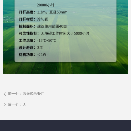
前一个：
频振式杀虫灯
ꄴ
后一个：
无
ꄲ