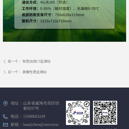
前一个：
智慧虫情C3监测站
ꄴ
后一个：
夜蛾性诱监测站
ꄲ
地址：
山东省威海市高区恒
泰街97号
电话：
15688683249
邮箱：
luanjichen@sinoverse.